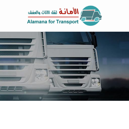
خطي
لى
لمحتوى