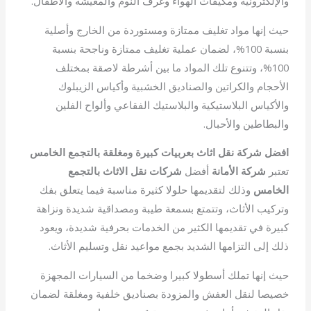
والإلكترونية ومكيفات الهواء وغرف النوم والمعيشة والأطفال.
حيث إنها مواد تغليف ممتازة ومستوردة من الخارج وأصلية
بنسبة 100%، لضمان عملية تغليف ممتازة وناجحة بنسبة
100%، وتتنوع تلك المواد ما بين أشرطة لاصقة بمختلف
الأحجام والكراتين والصناديق الخشبية وأكياس الزيبلوك
والأكياس البلاستيكية والبلاستيك الفقاعي وألواح الفلين
والبطاطين والأحبال.
افضل شركة نقل اثاث بعربيات كبيرة ومغلقة بالتجمع الخامس
تعتبر
شركة الأمانة
أفضل
شركات نقل الاثاث بالتجمع
الخامس
وذلك لتقديمها حلولا كثيرة مناسبة فيما يتعلق بفك
وتركيب الأثاث، وتتمتع بسمعة طيبة ومصداقية شديدة ونزاهة
كبيرة في تقديمها الكثير من الخدمات بحرفية شديدة، ويعود
ذلك إلى التزامها الشديد بجمع مواعيد نقل وتسليم الأثاث.
حيث إنها تملك أسطولا كبيرا وضخما من السيارات المجهزة
خصيصا لنقل العفش والمزودة بصناديق خلفية ومغلقة لضمان