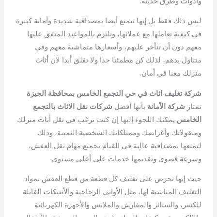
وأدوات وطرق حديثة.
ليس ذلك فقط بل إنها تتمتع أيضا بمصداقية شديدة وأمانة كبيرة
في كيفية تعاملها مع عملائها، وتلتزم بالمواعيد المتفق عليها
معهم دون أن تتأخر عليهم، وأسعارها متماشية معهم وفي
متناول يدهم، لذلك كن مطمئنا جدا ولا تقلق أبدا لأن أثاث
منزلك معنا في أمان.
شركة تغليف اثاث في حي التجمع الخامس بمحافظة الجيزة
تمتاز
شركة الأمانة
بأنها أفضل
شركات نقل الاثاث بالتجمع
الخامس
يمكنك اللجوء إليها إن كنت ترغب في نقل أثاث منزلك
ومنقولاتك وأغراضك وممتلكاتك الشخصية الثمينة، وذلك
لتمتعها بمصداقية عالية في القيام بجميع مهام نقل العفش،
وسرعة قصوى وتقديمها خدمات على أعلى مستوى.
حيث إنها تحرص على تغليف كل قطعة من قطع العفش بمواد
التغليف المناسبة لها، مثل الأواني الزجاجية والأنتيكات القابلة
للكسر، والستائر والمفارش والملابس والأجهزة الكهربائية