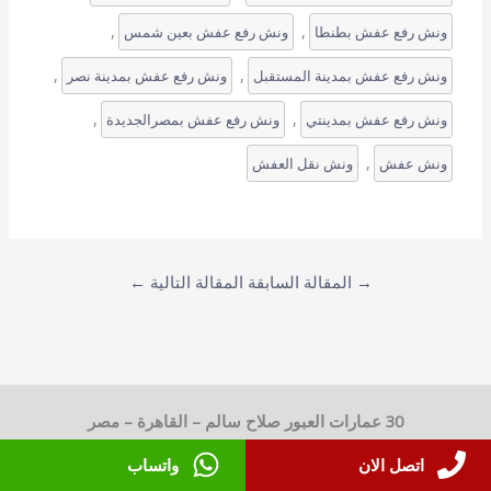
, 
, 
ونش رفع عفش بطنطا
ونش رفع عفش بعين شمس
, 
, 
ونش رفع عفش بمدينة المستقبل
ونش رفع عفش بمدينة نصر
, 
, 
ونش رفع عفش بمدينتي
ونش رفع عفش بمصرالجديدة
, 
ونش عفش
ونش نقل العفش
→
المقالة السابقة
المقالة التالية
←
30 عمارات العبور صلاح سالم – القاهرة – مصر
بني سويف – مصر
اتصل الان
واتساب
01144123434
-
01030331743
-
01281894776