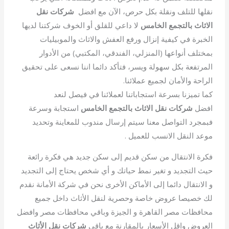
نقلها للتلف ونقلة بكل حرص، الآن مع افضل
شركات نقل
الاثاث بالتجمع الخامس
لا داعي للقلق أو الخوف شركتنا لديها
الخبرة في كيفية إنزال ورفع العفش والاثاث والموبيليات
بمختلف أنواعها (المنزلي، الفندقي، المكتبي) من الأدوار
المرتفعة بكل سهولة ويسر، فتأكد دائما اننا نسعى على تحقيق
الراحة والأمان لجميع عملائنا.
كما تميزنا بسرعة استجاباتنا لعملائنا في فيصل لنعد
افضل
شركات نقل الاثاث بالتجمع الخامس
استجابة وسرعة
فبمجرد التواصل معنا سيتم إرسال مندوب للمعاينة وتحديد
موعد النقل الانسب للعميل .
فكرة الانتقال من سكن قديم إلى سكن جديد هي فكرة رائعة
حيث التجديد و تغير نمط حياتك و أي شخص يحتاج إلى التجديد
و الانتقال دائما إلى الأماكن الأخرى نحن في شركة الأمانة نقدم
لك خصيصا عروض خاصة وحصرية لنقل الأثاث داخل جميع
محافظات مصر القاهرة و الجيزة وباقي محافظات مصر وافضل
العروض واقل الأسعار بالمقارنة مع باقي
شركات نقل الأثاث