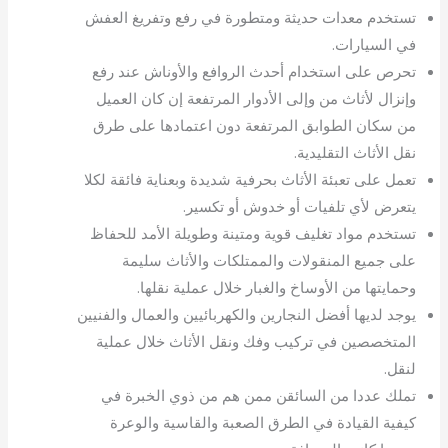
تستخدم معدات حديثة ومتطورة في رفع وتفريغ العفش
في السيارات.
تحرص على استخدام أحدث الروافع والأوناش عند رفع
وإنزال لأثاث من وإلى الأدوار المرتفعة إن كان العميل
من سكان الطوابق المرتفعة دون اعتمادها على طرق
نقل الأثاث التقليدية.
تعمل على تعبئة الأثاث بحرفية شديدة وبعناية فائقة لكلا
يتعرض لأي تلفيات أو خدوش أو تكسير.
تستخدم مواد تغليف قوية ومتينة وطويلة الأمد للحفاظ
على جميع المنقولات والممتلكات والأثاث سليمة
وحمايتها من الأوساخ والغبار خلال عملية نقلها.
يوجد لديها أفضل النجارين والكهربائيين والعمال والفنيين
المتخصصين في تركيب وفك ونقل الأثاث خلال عملية
لنقل.
تملك عددا من السائقن ممن هم من ذوي الخبرة في
كيفية القيادة في الطرق الصعبة والقاسية والوعرة