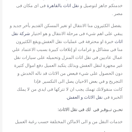
خدمتكم جاهز لتوصيل و
نقل اثاث بالقاهرة
فى اى مكان فى
مصر .
يفضل الكثيرون منا الانتقال او تغير المسكن القديم بأخر جديد و
يبقي على اهم شيء فى مرحلة الانتقال و هو اختيار
شركة نقل
اثاث
خبرة او محترفة فى عمليات نقل العفش.ويقع الكثيرون
منا فى مشاكل و غرامات او إتلافات كبيرة بسبب الاعتماد علي
عمال عاديين فى نقل اثاث المنزل وتحميله على سيارات نقل
غير مجهزة لنقل العفش وبذلك يتكبد العميل دفع اموال كثيرة
دون الحصول على شيء فبعض من الاثاث قد ناله الخدش و
التجريح و في بعض الاحيان يصل الى التكسير. فإذا
كانت منقوﻻتك تهمك يجب ان ﻻ تتركها فى ايدي من ﻻ يملك
الخبرة فى
نقل الاثاث و العفش
.
نحــن نــوفـر فى لك فى نقل الاثاث
:
خدمات النقل من و الى الاماكن المختلفة حسب رغبة العميل