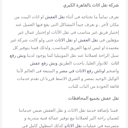
شركة نقل اثاث بالقاهرة الكبري
نعرف تماماً ما تحتاجه فى أثناء
نقل العفش
او اثاث البيت من
مكان لأخر , و نعرف جيداً المشاكل التى يقع فيها العميل عند
إختيار فريق غير مناسب فى نقل الأثاث او إختيار عمال غير
مؤهلين فى
نقل العفش
او
نقل الاثاث
حتى ولو كانت شركة غير
معتمدة او ليس لديها الفريق المناسب, ولذلك قمنا بتوفير كل
سبل الراحة لعملائنا عند نقل الموبيليا كما يوجود لدينا
ونش رفع
اثاث
للادوار العليا, باحدث الطريق
ونش رفع عفش
واضخم
اوناش رفع الاثاث في مصر
و المتبعة فى العالم لأننا
الوكيل الوحيد بمصر و الشرق الاسط قررنا ان نقدم خدمات
فائقة الجودة من الباب للباب.
نقل عفش بجميع المحافظات
قمنا بإضافة خدمة نقل الاثاث و نقل العفش ضمن خدماتنا
لضمان راحة اكبر لعملائنا مع توفير عمالة فنية متدربة و
متمرسة فى عمليات
نقل الاثاث
و كذلك اسطول كامل فى