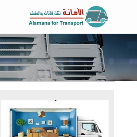
خطي
لى
لمحتوى