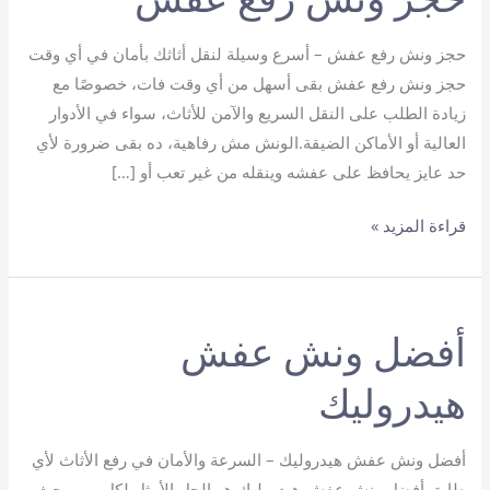
حجز ونش رفع عفش – أسرع وسيلة لنقل أثاثك بأمان في أي وقت
حجز ونش رفع عفش بقى أسهل من أي وقت فات، خصوصًا مع
زيادة الطلب على النقل السريع والآمن للأثاث، سواء في الأدوار
العالية أو الأماكن الضيقة.الونش مش رفاهية، ده بقى ضرورة لأي
حد عايز يحافظ على عفشه وينقله من غير تعب أو […]
حجز
قراءة المزيد »
ونش
رفع
عفش
أفضل ونش عفش
هيدروليك
أفضل ونش عفش هيدروليك – السرعة والأمان في رفع الأثاث لأي
طابق أفضل ونش عفش هيدروليك هو الحل الأمثل لكل من يبحث