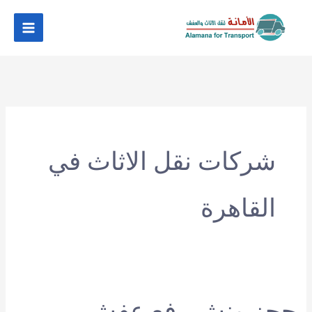
خطي
لى
لمحتوى
شركات نقل الاثاث في
القاهرة
حجز ونش رفع عفش