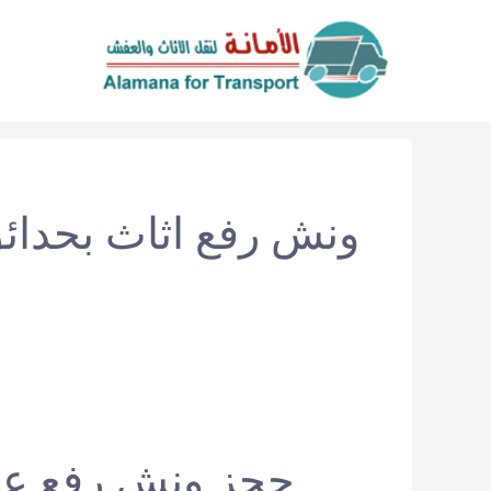
خطي
لى
لمحتوى
ونش رفع اثاث بحدائق
حجز ونش رفع 