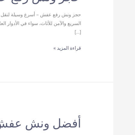
حجز ونش رفع عفش – أسرع وسيلة لنقل أ
السريع والآمن للأثاث، سواء في الأدوار ا
[…]
حجز
قراءة المزيد »
ونش
رفع
عفش
أفضل ونش عفش 