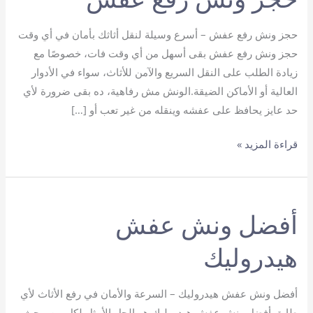
حجز ونش رفع عفش – أسرع وسيلة لنقل أثاثك بأمان في أي وقت
حجز ونش رفع عفش بقى أسهل من أي وقت فات، خصوصًا مع
زيادة الطلب على النقل السريع والآمن للأثاث، سواء في الأدوار
العالية أو الأماكن الضيقة.الونش مش رفاهية، ده بقى ضرورة لأي
حد عايز يحافظ على عفشه وينقله من غير تعب أو […]
حجز
قراءة المزيد »
ونش
رفع
عفش
أفضل ونش عفش
هيدروليك
أفضل ونش عفش هيدروليك – السرعة والأمان في رفع الأثاث لأي
طابق أفضل ونش عفش هيدروليك هو الحل الأمثل لكل من يبحث