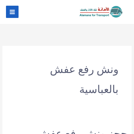
خطي
لى
لمحتوى
ونش رفع عفش
بالعباسية
حجز ونش رفع عفش