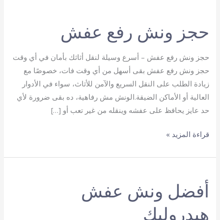
حجز ونش رفع عفش
حجز ونش رفع عفش – أسرع وسيلة لنقل أثاثك بأمان في أي وقت
حجز ونش رفع عفش بقى أسهل من أي وقت فات، خصوصًا مع
زيادة الطلب على النقل السريع والآمن للأثاث، سواء في الأدوار
العالية أو الأماكن الضيقة.الونش مش رفاهية، ده بقى ضرورة لأي
حد عايز يحافظ على عفشه وينقله من غير تعب أو […]
حجز
قراءة المزيد »
ونش
رفع
عفش
أفضل ونش عفش
هيدروليك