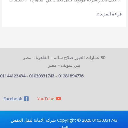
شركات
قراءة المزيد »
موثوقة
لنقل
الأثاث
في
القاهرة
30 عمارات العبور صلاح سالم – القاهرة – مصر
بني سويف – مصر
01144123434
-
01030331743
-
01281894776
Facebook
YouTube
Copyright © 2026 01030331743 شركه الامانة لنقل العفش
والاثاث